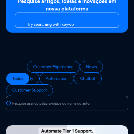
Pesquise artigos, ideias e inovações em
nossa plataforma
Try searching with keyword or a
Customer Experience
News
Todos
Case Study
Automation
Chatbot
Customer Support