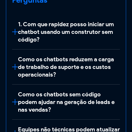
Perguntas
1. Com que rapidez posso iniciar um
chatbot usando um construtor sem
código?
Inicie um chatbot básico
em menos de 1
Como os chatbots reduzem a carga
hora
usando os modelos pré-criados do
de trabalho de suporte e os custos
ReplyCX (por exemplo, suporte ao
operacionais?
cliente ou agendamento de consultas).
Para fluxos avançados (por exemplo,
Os chatbots automatizam até
60% das
qualificação de leads), crie e implante
Como os chatbots sem código
tarefas repetitivas
, cortando custos em
em
2-3 dias
sem codificação.
podem ajudar na geração de leads e
30-50%
:
nas vendas?
-
Como funciona
: Escolha um modelo
Tíckets Deflect
: Resolva consultas
→ Personalizar perguntas/identidade
O ReplyCX transforma conversas em
comuns instantaneamente (por
visual → Incorporar em seu site ou mídia
Equipes não técnicas podem atualizar
receita por meio de: