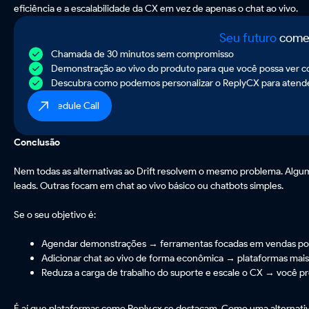
eficiência e a escalabilidade da CX em vez de apenas o chat ao vivo.
Seu futuro
come
Chamada de 30 minutos sem compromisso
Demonstração ao vivo do produto para que você possa ver co
Descubra como podemos personalizar o ReplyCX para atender
Schedule Call
Conclusão
Nem todas as alternativas ao Drift resolvem o mesmo problema. Algu
leads. Outras focam em chat ao vivo básico ou chatbots simples.
Se o seu objetivo é:
Agendar demonstrações → ferramentas focadas em vendas po
Adicionar chat ao vivo de forma econômica → plataformas mais
Reduza a carga de trabalho do suporte e escale o CX → você 
É aí que plataformas como Reply.cx se destacam. Como uma alternativa