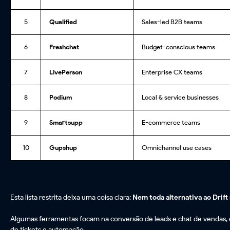
5
Qualified
Sales-led B2B teams
6
Freshchat
Budget-conscious teams
7
LivePerson
Enterprise CX teams
8
Podium
Local & service businesses
9
Smartsupp
E-commerce teams
10
Gupshup
Omnichannel use cases
Esta lista restrita deixa uma coisa clara:
Nem toda alternativa ao Drif
Algumas ferramentas focam na conversão de leads e chat de vendas, en
de tickets e automação.