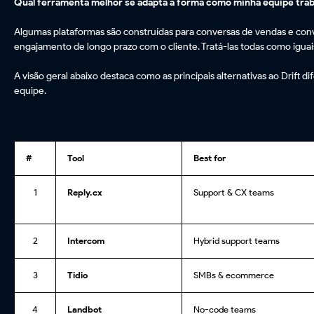
Qual ferramenta melhor se adapta à forma como minha equipe trab
Algumas plataformas são construídas para conversas de vendas e conv
engajamento de longo prazo com o cliente. Tratá-las todas como iguai
A visão geral abaixo destaca como as principais alternativas ao Drift 
equipe.
#
Tool
Best for
1
Reply.cx
Support & CX teams
2
Intercom
Hybrid support teams
3
Tidio
SMBs & ecommerce
4
Landbot
No-code teams