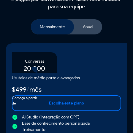
para sua equipe
Mensalmente
Anual
Conversas
20.000
Pacote Pro
Usuários de médio porte e avançados
$
499
/
mês
Começa a partir
Escolha este plano
de
AI Studio (integração com GPT)
Base de conhecimento personalizada
Treinamento