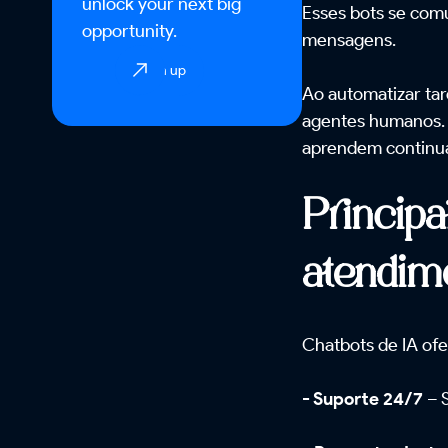
unlock your next big
Esses bots se comu
opportunity.
mensagens.
Sign up
Ao automatizar tar
agentes humanos. 
aprendem continu
Princip
atendim
Chatbots de IA of
- Suporte 24/7
– 