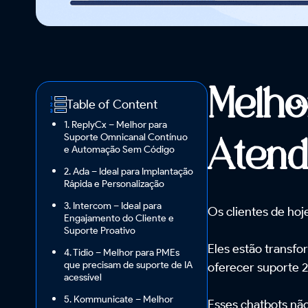
Melho
Table of Content
1. ReplyCx – Melhor para
Suporte Omnicanal Contínuo
Atend
e Automação Sem Código
2. Ada – Ideal para Implantação
Rápida e Personalização
3. Intercom – Ideal para
Os clientes de hoj
Engajamento do Cliente e
Suporte Proativo
Eles estão transf
4. Tidio – Melhor para PMEs
que precisam de suporte de IA
oferecer suporte 2
acessível
5. Kommunicate – Melhor
Esses chatbots nã