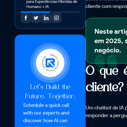
para Experiências Híbridas de
cliente com respos
Humano + IA
Neste arti
em 2025, s
negócio.
O que é
cliente?
Let’s Build the
Future, Together.
Schedule a quick call
Um chatbot de IA pa
with our experts and
responder a pergu
discover how AI can