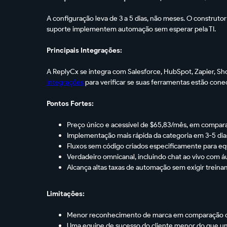
A configuração leva de 3 a 5 dias, não meses. O construt
suporte implementem automação sem esperar pela TI.
Principais Integrações:
A ReplyCx se integra com Salesforce, HubSpot, Zapier, Shop
integrações
para verificar se suas ferramentas estão cone
Pontos Fortes:
Preço único e acessível de $65,83/mês, em compar
Implementação mais rápida da categoria em 3-5 dia
Fluxos sem código criados especificamente para eq
Verdadeiro omnicanal, incluindo chat ao vivo com á
Alcança altas taxas de automação sem exigir trein
Limitações:
Menor reconhecimento de marca em comparação c
Uma equipe de sucesso do cliente menor do que um