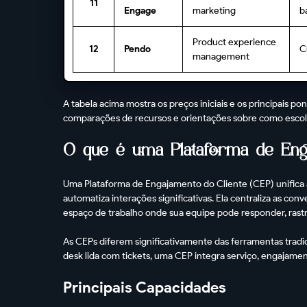
11
Engage
marketing
b
Product experience
12
Pendo
C
management
A tabela acima mostra os preços iniciais e os principais po
comparações de recursos e orientações sobre como escolh
O que é uma Plataforma de Enga
Uma Plataforma de Engajamento do Cliente (CEP) unifica 
automatiza interações significativas. Ela centraliza as con
espaço de trabalho onde sua equipe pode responder, rastre
As CEPs diferem significativamente das ferramentas trad
desk lida com tickets, uma CEP integra serviço, engajame
Principais Capacidades