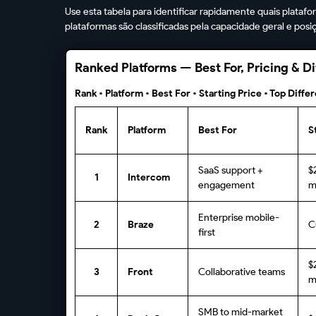
Use esta tabela para identificar rapidamente quais plata
plataformas são classificadas pela capacidade geral e pos
Ranked Platforms — Best For, Pricing & Di
Rank • Platform • Best For • Starting Price • Top Diffe
Rank
Platform
Best For
S
SaaS support +
$
1
Intercom
engagement
m
Enterprise mobile-
2
Braze
C
first
$
3
Front
Collaborative teams
m
SMB to mid-market