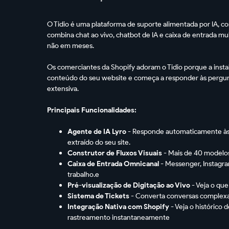
O Tidio é uma plataforma de suporte alimentada por IA, c
combina chat ao vivo, chatbot de IA e caixa de entrada m
não em meses.
Os comerciantes da Shopify adoram o Tidio porque a insta
conteúdo do seu website e começa a responder às pergun
extensiva.
Principais Funcionalidades:
Agente de IA Lyro
- Responde automaticamente às 
extraído do seu site.
Construtor de Fluxos Visuais
- Mais de 40 modelo
Caixa de Entrada Omnicanal
- Messenger, Instagr
trabalho.e
Pré-visualização de Digitação ao Vivo
- Veja o que
Sistema de Tickets
- Converta conversas complex
Integração Nativa com Shopify
- Veja o histórico
rastreamento instantaneamente