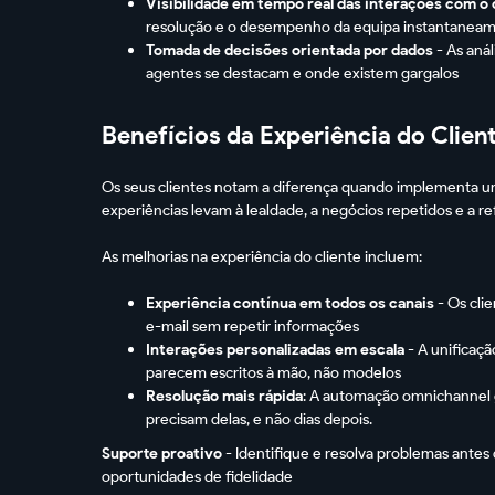
Visibilidade em tempo real das interações com o 
resolução e o desempenho da equipa instantanea
Tomada de decisões orientada por dados
- As aná
agentes se destacam e onde existem gargalos
Benefícios da Experiência do Clien
Os seus clientes notam a diferença quando implementa u
experiências levam à lealdade, a negócios repetidos e a re
As melhorias na experiência do cliente incluem:
Experiência contínua em todos os canais
- Os cli
e-mail sem repetir informações
Interações personalizadas em escala
- A unificaçã
parecem escritos à mão, não modelos
Resolução mais rápida
: A automação omnichannel 
precisam delas, e não dias depois.
Suporte proativo
- Identifique e resolva problemas ante
oportunidades de fidelidade