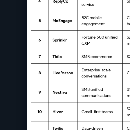
4
ReplyCx
$
service
B2C mobile
C
5
MoEngage
engagement
b
Fortune 500 unified
$
6
Sprinklr
CXM
m
7
Tidio
SMB ecommerce
$
Enterprise-scale
8
LivePerson
C
conversations
SMB unified
$
9
Nextiva
communications
m
$
10
Hiver
Gmail-first teams
m
Twilio
Data-driven
C