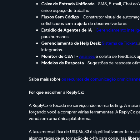
Caixa de Entrada Unificada
- SMS, E-mail, Chat ao
único espaço de trabalho
Fluxos Sem Código
- Construtor visual de automaçã
sofisticados sem a ajuda de desenvolvedores
Estúdio de Agentes de IA
-
Gerenciamento intelig
para humanos
Gerenciamento de Help Desk
:
Sistema de Tickets
,
integrados.
Monitor de CSAT
-
Análises
e coleta de feedback a
Modelos de Resposta
- Sugestões de resposta otim
Saiba mais sobre
os recursos de comunicação omnichanne
Por que escolher a ReplyCx:
A ReplyCx é focada no serviço, não no marketing. A maior
forçando você a comprar várias ferramentas. A ReplyCx g
venda em uma única plataforma.
A taxa mensal fixa de US$ 65,83 é significativamente mai
alcança taxas de automação de 64% para consultas, liberan