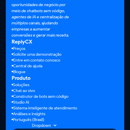
Rastreador CSAT
oportunidades de negócio por
Automatiza a medição da satisfação do cliente após o
meio de chatbots sem código,
serviço.
agentes de IA e centralização de
múltiplos canais, ajudando
empresas a aumentar
conversões e gerar mais receita.
ReplyCX
Preços
Captura sempre ativa
Solicite uma demonstração
Colete mensagens 24 horas por dia, 7 dias por
Entre em contato conosco
Central de ajuda
semana, para que nenhuma consulta seja recebida
Blogue
após o expediente.
Produto
Soluções
Chat ao vivo
Construtor de bots sem código
Studio AI
Sistema inteligente de atendimento
Programação de disponibilidade
Análises e insights
Defina horários de trabalho para gerenciar as
Português (Brasil)
expectativas e concentrar os recursos de forma
Dropdown
eficiente.