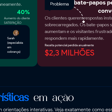
Muitos bate-papos p
Problema
taneamente.
conv
40%
Os clientes querem respostas inst
Aumento do cliente
SATISFAÇÃO
sobrecarregados. Os bate-papos 
aumentam e os visitantes frustra
respondem mais rapidamente.
Sarah
(especialista
Receita potencial perdida anualmente
em
$2,3 MILHÕES
cobrança)
ísticas
em ação
 orientações interativas. Veja exatamente como es