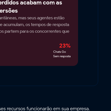
erdidos acabam com as
ersões
antâneas, mas seus agentes estão
se acumulam, os tempos de resposta
dos partem para os concorrentes que
23%
Chats Go
Sem resposta
ses recursos funcionarão em sua empresa.