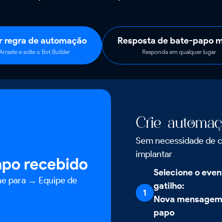
r regra de automação
Resposta de bate-papo 
Arraste e solte o Bot Builder
Responda em qualquer lugar
Crie automaç
Sem necessidade de cod
implantar
po recebido
Selecione o even
he para → Equipe de
gatilho:
1
Nova mensagem 
papo