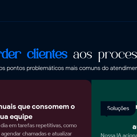
der clientes
aos proces
os pontos problemáticos mais comuns do atendimen
uais que consomem o
Lembr
Soluções
ua equipe
ia em tarefas repetitivas, como
a
 agendar chamadas e atualizar
Nossa IA acio