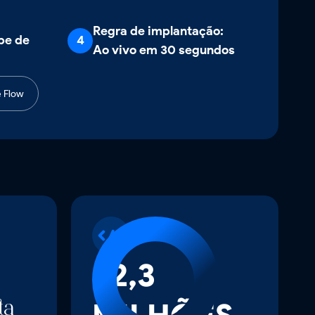
Regra de implantação:
pe de
4
Ao vivo em 30 segundos
e Flow
$2,3
ta