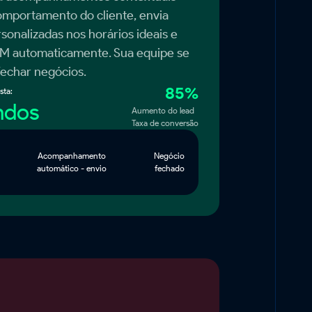
mportamento do cliente, envia
onalizadas nos horários ideais e
RM automaticamente. Sua equipe se
echar negócios.
85%
sta:
ndos
Aumento do lead
Taxa de conversão
Acompanhamento
Negócio
automático - envio
fechado