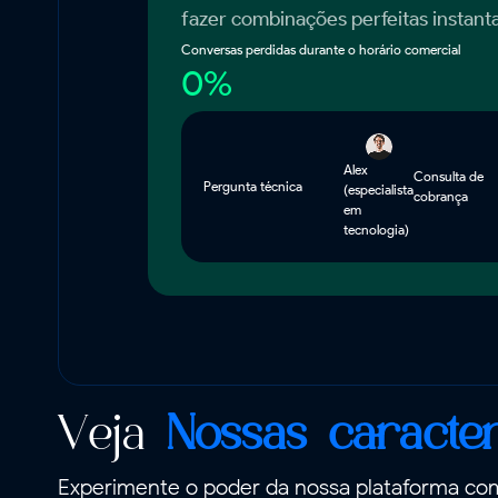
fazer combinações perfeitas instan
Conversas perdidas durante o horário comercial
0%
Alex
Consulta de
Pergunta técnica
(especialista
cobrança
em
tecnologia)
Veja
Nossas caracter
Experimente o poder da nossa plataforma com