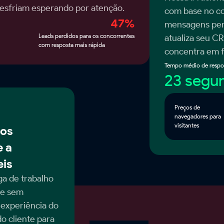
 esfriam esperando por atenção.
com base no co
47%
mensagens pers
Leads perdidos para os concorrentes
atualiza seu C
com resposta mais rápida
concentra em f
Tempo médio de respo
23 segu
Preços de
navegadores para
visitantes
pos
 a
eis
ga de trabalho
ue sem
 experiência do
do cliente para