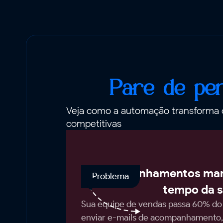
Pare de per
Veja como a automação transforma 
competitivas
Acompanhamentos man
Problema
tempo da s
Sua equipe de vendas passa 60% do d
enviar e-mails de acompanhamento,