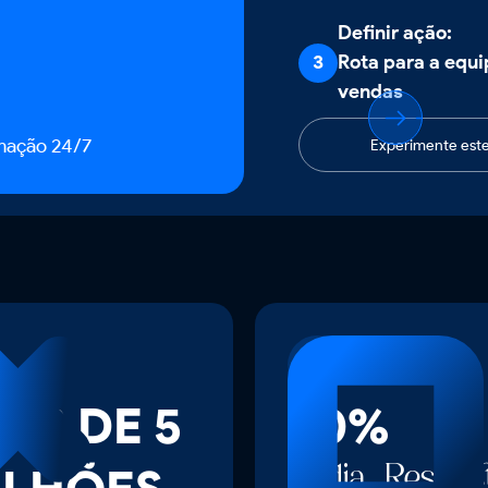
Definir ação:
3
Rota para a equi
vendas
mação 24/7
Experimente est
IS DE 5
70%
Média. Respos