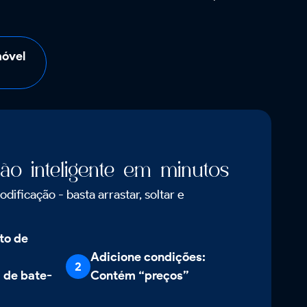
móvel
ão inteligente em minutos
ificação - basta arrastar, soltar e
to de
Adicione condições:
2
de bate-
Contém “preços”