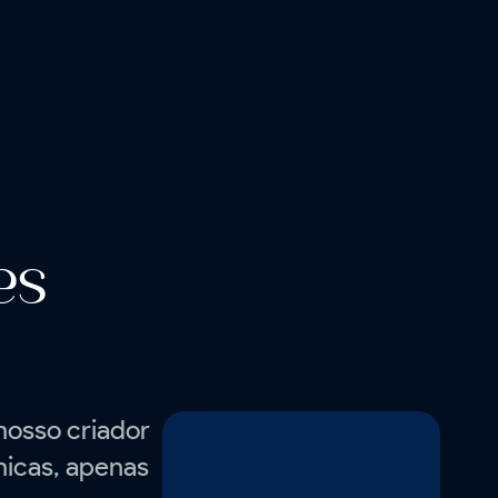
es
nosso criador
cnicas, apenas